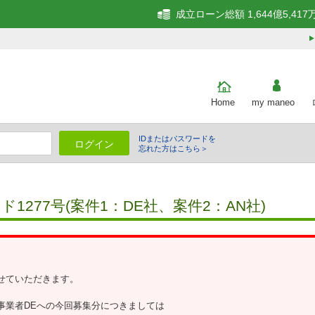
成立ローン総額 1,644億5,417
Home
my maneo
IDまたはパスワードを
ログイン
忘れた方はこちら＞
細
277号(案件1：DE社、案件2：AN社)
せていただきます。
、事業者DEへの今回募集分につきましては