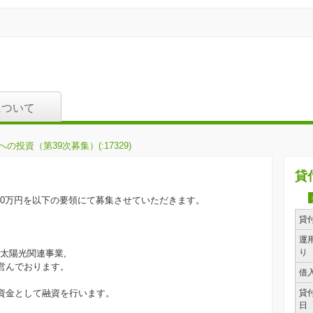
について
資（第39次募集）(:17329)
貸
000万円を以下の要領にて募集させていただきます。
貸
運
り
太陽光関連事業,
営んでおります。
借
業資金として融資を行います。
貸
日