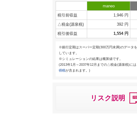
maneo
税引前収益
1,946 円
△税金(源泉税)
392 円
税引後収益
1,554 円
※銀行定期はスーパー定期(300万円未満)のデータ
しています。
※シミュレーションの結果は概算値です。
(2013年1月～2037年12月までの△税金(源泉税)に
得税
が含まれます。)
リスク説明