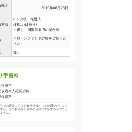
済完了
2019年06月28日
8 ヶ月後一括返済
済方法
(利払いは毎月)
※但し、期限前返済の場合有
※ローンファンド詳細をご覧くだ
保
さい
証
無し
り手資料
 会社謄本
) 代表者本人確認資料
 担保資料
弊社での審査における参考情報として使用いたしてお
ますが、その真偽を投資家の皆様に保証するものでは
りません。