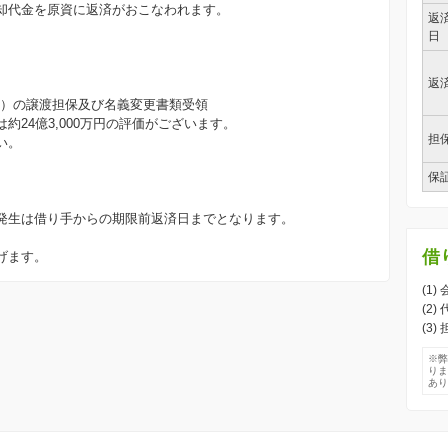
売却代金を原資に返済がおこなわれます。
返
日
返
。
D）の譲渡担保及び名義変更書類受領
24億3,000万円の評価がございます。
担
い。
保
発生は借り手からの期限前返済日までとなります。
借
げます。
(1)
(2
(3)
※
り
あ