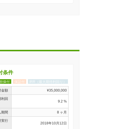
付条件
担保付
保証付
IRR（最大期待利回り）
付金額
¥35,000,000
用利回
9.2 %
入期間
8 ヶ月
付実行
2018年10月12日