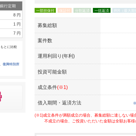
銀行定期
一部担保付
保証付
分割返済
一括返済
IRR（最大
8 円
1 円
募集総額
7 円
案件数
をもとに比較
運用利回り(年利)
は、
復興特別所
投資可能金額
成立条件
(※1)
借入期間・返済方法
(※1)成立条件が満額成立の場合、募集総額に達しない
不成立の場合、ご投資いただいた金額は全額お客様