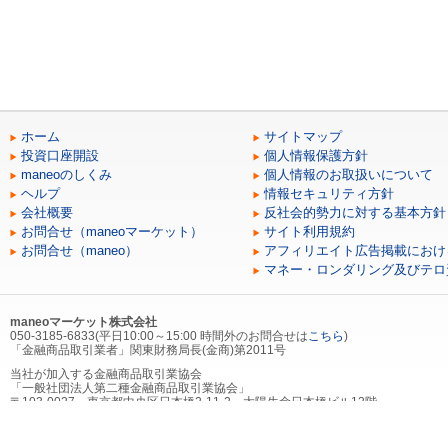
ホーム
サイトマップ
投資口座開設
個人情報保護方針
maneoのしくみ
個人情報のお取扱いについて
ヘルプ
情報セキュリティ方針
会社概要
反社会的勢力に対する基本方針
お問合せ（maneoマーケット）
サイト利用規約
お問合せ（maneo）
アフィリエイト広告掲載におけ
マネー・ロンダリング及びテロ
maneoマーケット株式会社
050-3185-6833(平日10:00～15:00 時間外のお問合せは
こちら
)
「金融商品取引業者」関東財務局長(金商)第2011号
当社が加入する金融商品取引業協会
「一般社団法人第二種金融商品取引業協会」
〒103-0027 東京都中央区日本橋2-11-2 太陽生命日本橋ビル12階
03-6910-3980
当社が加入する（社）第二種金融商品取引業協会を通じて契約する金融商品取引