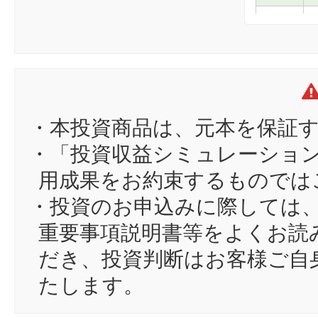
9
ke
10
ks
11
sh
12
aj
13
zi
・本投資商品は、元本を保証
14
ca
・「投資収益シミュレーショ
15
oh
用成果をお約束するものでは
16
ak
・投資のお申込みに際しては
17
12
重要事項説明書等をよくお読
18
ro
だき、投資判断はお客様ご自
19
ta
たします。
20
tr