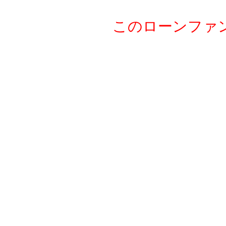
21
LN
このローンファ
22
hs
23
yo
24
hy
25
hi
26
kl
27
Ga
28
st
29
zx
30
me
31
El
32
ど
33
マ