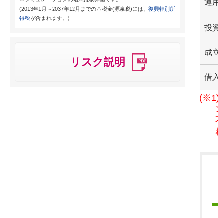
運用
(2013年1月～2037年12月までの△税金(源泉税)には、
復興特別所
得税
が含まれます。)
投
成
リスク説明
借
(※