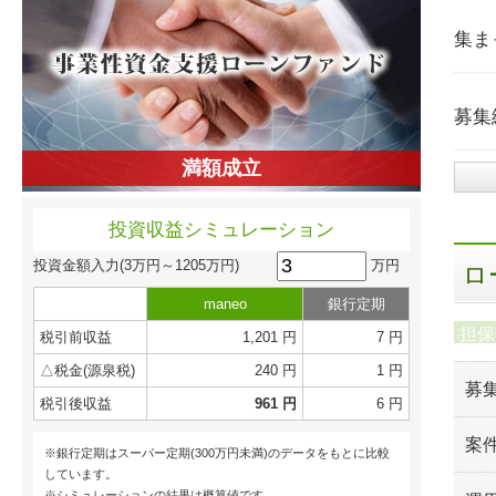
集ま
募集
満額成立
投資収益シミュレーション
万円
投資金額入力
(3万円～1205万円)
ロ
maneo
銀行定期
担保
税引前収益
1,201 円
7 円
△税金(源泉税)
240 円
1 円
募
税引後収益
961 円
6 円
案
※銀行定期はスーパー定期(300万円未満)のデータをもとに比較
しています。
※シミュレーションの結果は概算値です。