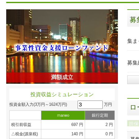
募
集ま
募集
満額成立
投資収益シミュレーション
万円
投資金額入力
(3万円～1624万円)
ロ
maneo
銀行定期
担保
税引前収益
697 円
2 円
△税金(源泉税)
140 円
0 円