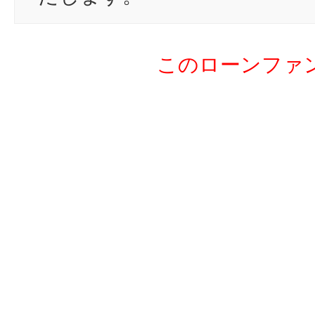
20
ラ
21
aq
このローンファ
22
ta
23
ち
24
sg
25
ta
26
ta
27
yu
28
nb
29
um
30
el
31
ki
32
m