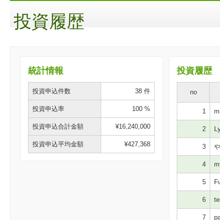
投資履歴
統計情報
投資履歴
投資申込件数
38 件
no
投資申込率
100 %
1
mn
投資申込合計金額
¥16,240,000
2
Ly
投資申込平均金額
¥427,368
3
や
4
mt
5
Fu
6
te
7
pa