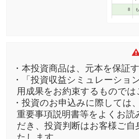
8
も
9
わ
10
サ
11
se
12
mi
13
ga
・本投資商品は、元本を保証
14
mp
・「投資収益シミュレーショ
15
か
用成果をお約束するものでは
16
sa
・投資のお申込みに際しては
17
so
重要事項説明書等をよくお読
18
86
だき、投資判断はお客様ご自
19
zo
たします。