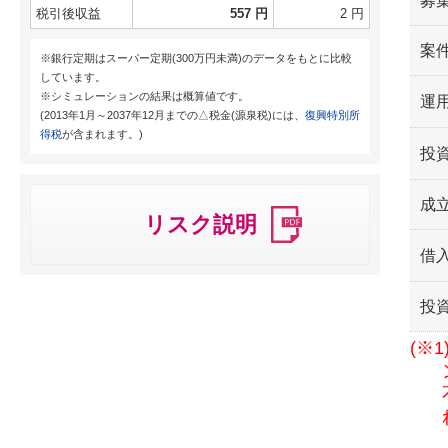
募
税引後収益
557 円
2 円
案
※銀行定期はスーパー定期(300万円未満)のデータをもとに比較
しています。
※シミュレーションの結果は概算値です。
運用
(2013年1月～2037年12月までの△税金(源泉税)には、
復興特別所
得税
が含まれます。)
投
成
リスク説明
借
投
(※