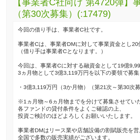
【事業者C社向け 第4720弾
（第30次募集）(:17479)
今回の借り手は、事業者C社です。
事業者Cは、事業者DMに対して事業資金とし2
（借り手は事業者Cとなります。）
今回は、事業者Cに対する融資金として19億9,9
3ヵ月物として3億3,119万円を以下の要領で募
・3億3,119万円（3か月物）（第21次～第30次
※1ヵ月物～6ヵ月物までを分けて募集させてい
各ファンドの貸付条件をよくご確認の上、
投資ご検討のほどよろしくお願いいたします。
事業者DMはリース業や店舗設備の割賦販売を営
全国で多数の販売実績がございます。