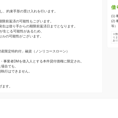
借
際し、約束手形の受け入れを行います。
(1
期限前返済の可能性もございます。
(2
発生は借り手からの期限前返済日までとなります。
等
更が生じる可能性があるため、
※
セルの可能性がございます。
り
あ
任財産限定特約付」融資（ノンリコースローン）
人・事業者DMを借入人とする本件貸付債権に限定され、
た場合でも、
制執行はできません。
げます。