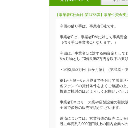
【事業者C社向け 第4735弾】事業性資金支援
今回の借り手は、事業者C社です。
事業者Cは、事業者DMに対して事業資金
（借り手は事業者Cとなります。）
今回は、事業者Cに対する融資金として19
5ヵ月物として3億3,952万円を以下の
・3億3,952万円（5か月物）（第41次～
※1ヵ月物～6ヵ月物までを分けて募集さ
各ファンドの貸付条件をよくご確認の上
投資ご検討のほどよろしくお願いいたし
事業者DMはリース業や店舗設備の割賦
全国で多数の販売実績がございます。
返済については、営業設備の販売による
既に年商約2,000億円以上の国内企業