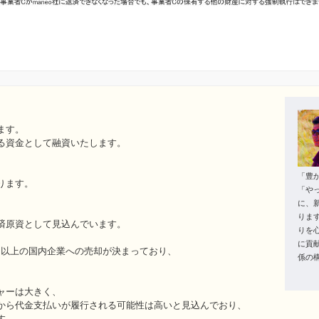
ます。
る資金として融資いたします。
「豊
ります。
「や
に、
りま
済原資として見込んでいます。
りを
に貢
億円以上の国内企業への売却が決まっており、
係の
ャーは大きく、
から代金支払いが履行される可能性は高いと見込んでおり、
す。