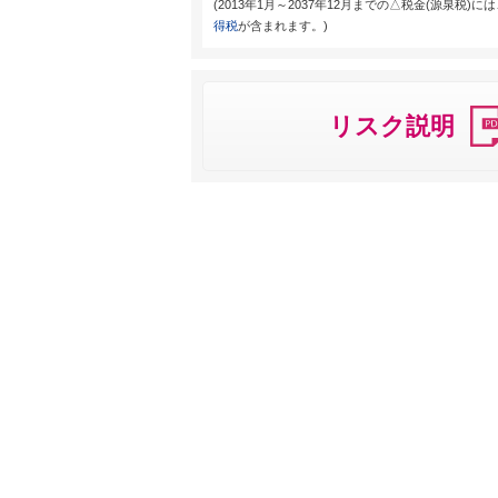
(2013年1月～2037年12月までの△税金(源泉税)に
得税
が含まれます。)
リスク説明