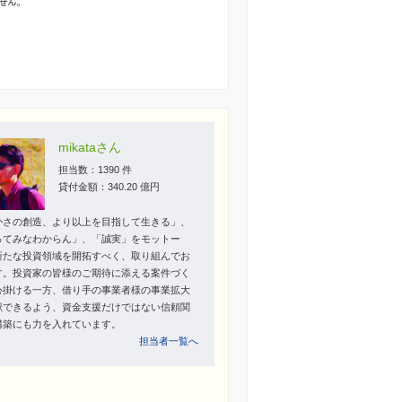
mikataさん
担当数：1390 件
貸付金額：340.20 億円
かさの創造、より以上を目指して生きる」、
ってみなわからん」、「誠実」をモットー
新たな投資領域を開拓すべく、取り組んでお
す。投資家の皆様のご期待に添える案件づく
心掛ける一方、借り手の事業者様の事業拡大
献できるよう、資金支援だけではない信頼関
構築にも力を入れています。
担当者一覧へ