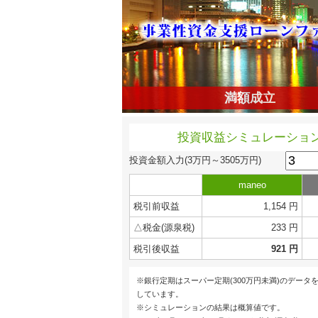
満額成立
投資収益シミュレーショ
投資金額入力
(3万円～3505万円)
maneo
税引前収益
1,154 円
△税金(源泉税)
233 円
税引後収益
921 円
※銀行定期はスーパー定期(300万円未満)のデータ
しています。
※シミュレーションの結果は概算値です。