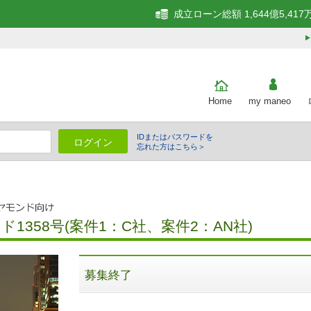
成立ローン総額 1,644億5,417
Home
my maneo
IDまたはパスワードを
ログイン
忘れた方はこちら＞
細
358号(案件1：C社、案件2：AN社)
募集終了