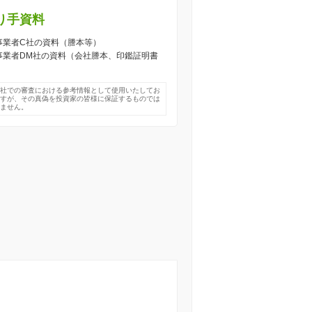
り手資料
) 事業者C社の資料（謄本等）
) 事業者DM社の資料（会社謄本、印鑑証明書
）
弊社での審査における参考情報として使用いたしてお
ますが、その真偽を投資家の皆様に保証するものでは
りません。