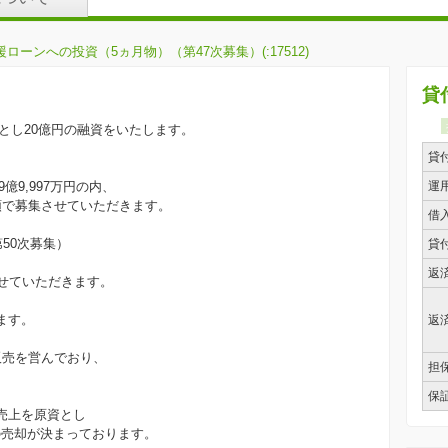
ローンへの投資（5ヵ月物）（第47次募集）(:17512)
貸
とし20億円の融資をいたします。
貸
億9,997万円の内、
運
要領で募集させていただきます。
借
第50次募集）
貸
返
せていただきます。
、
ます。
返
販売を営んでおり、
担
保
売上を原資とし
への売却が決まっております。