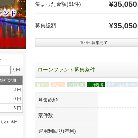
¥35,050
集まった金額
(51件)
¥35,050
募集総額
100% 募集完了
ン
ローンファンド募集条件
万円
銀行定期
担保付
保証付
分割返済
一括返済
IRR（最大期待利
3 円
0 円
募集総額
3 円
案件数
をもとに比較
運用利回り(年利)