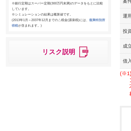
案
※銀行定期はスーパー定期(300万円未満)のデータをもとに比較
しています。
※シミュレーションの結果は概算値です。
運用
(2013年1月～2037年12月までの△税金(源泉税)には、
復興特別所
得税
が含まれます。)
投
成
リスク説明
借
(※