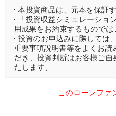
13
D
・本投資商品は、元本を保証
14
32
・「投資収益シミュレーショ
15
no
用成果をお約束するものでは
16
ne
・投資のお申込みに際しては
17
tm
重要事項説明書等をよくお読
18
ph
だき、投資判断はお客様ご自
19
go
たします。
20
Au
21
ar
このローンファ
22
po
23
hi
24
ジ