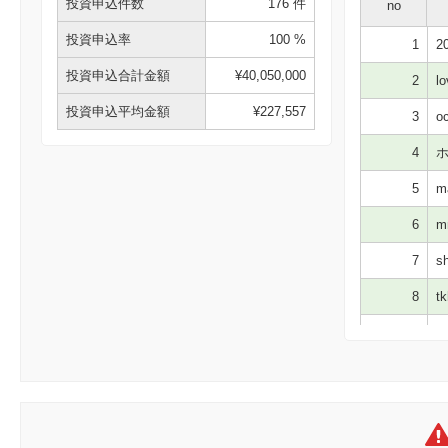
投資申込件数
176 件
no
投資申込率
100 %
1
20
投資申込合計金額
¥40,050,000
2
lo
投資申込平均金額
¥227,557
3
oc
4
ホ
5
m
6
m
7
sh
8
tk
9
ホ
10
sk
11
ma
12
ma