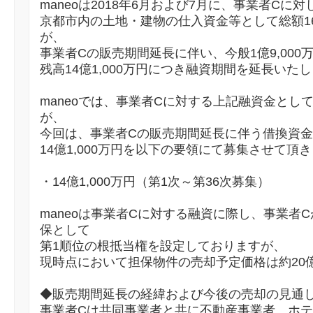
maneoは2018年6月および7月に、事業者Cに対
京都市内の土地・建物の仕入資金等として総額1
が、
事業者Cの販売期間延長に伴い、今般1億9,00
残高14億1,000万円につき融資期間を延長いた
maneoでは、事業者Cに対する上記融資金とし
が、
今回は、事業者Cの販売期間延長に伴う借換資
14億1,000万円を以下の要領にて募集させて頂
・14億1,000万円（第1次～第36次募集）
maneoは事業者Cに対する融資に際し、事業者
保として
第1順位の根抵当権を設定しておりますが、
現時点において担保物件の売却予定価格は約20
◆販売期間延長の経緯および今後の売却の見通
事業者Cは共同事業者と共に不動産事業者、ホ