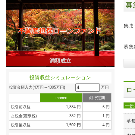
募
集ま
募集
満額成立
投資収益シミュレーション
万円
投資金額入力
(4万円～4005万円)
ロ
maneo
銀行定期
一部
税引前収益
1,884 円
5 円
△税金(源泉税)
382 円
1 円
募
税引後収益
1,502 円
4 円