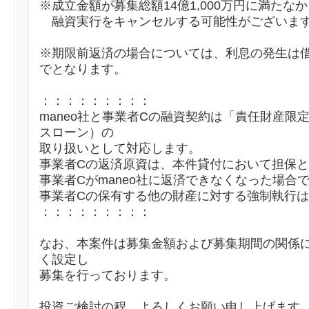
※成立金額が募集総額14億1,000万円に満たな
融資実行をキャンセルする可能性がございま
※期限前返済の場合については、利息の発生は
でとなります。
：：：：：：：：：
maneo社と事業者Cの融資契約は「責任財産限
スローン）の
取り扱いとして対応します。
事業者Cの返済原資は、本件貸付において担保
事業者Cがmaneo社に返済できなくなった場合
事業者Cの保有する他の財産に対する強制執行
：：：：：：：：：
なお、本案件は募集金額および募集期間の関係
く設定し
募集を行っております。
投資ご検討の程、よろしくお願い申し上げます