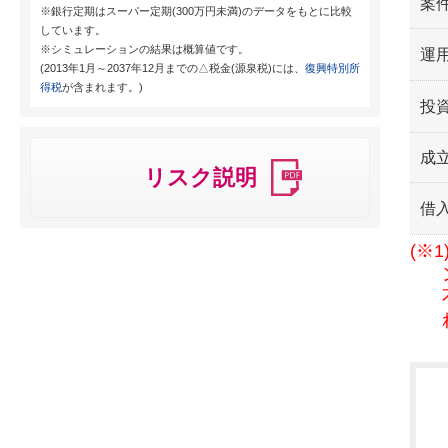
案
※銀行定期はスーパー定期(300万円未満)のデータをもとに比較
しています。
※シミュレーションの結果は概算値です。
運用
(2013年1月～2037年12月までの△税金(源泉税)には、
復興特別所
得税
が含まれます。)
投
成
リスク説明
借
(※