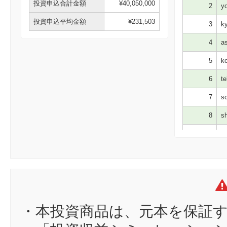
投資申込合計金額
¥40,050,000
2
yo
投資申込平均金額
¥231,503
3
ky
4
as
5
ko
6
te
7
sc
8
sh
9
ut
10
hi
11
s8
12
ち
13
or
・本投資商品は、元本を保証
14
co