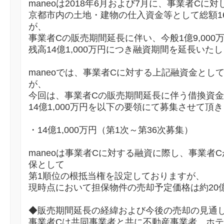
maneoは2018年6月および7月に、事業者Cに対
京都市内の土地・建物の仕入資金等として総額1
が、
事業者Cの販売期間延長に伴い、今般1億9,00
残高14億1,000万円につき融資期間を延長いた
maneoでは、事業者Cに対する上記融資金とし
が、
今回は、事業者Cの販売期間延長に伴う借換資
14億1,000万円を以下の要領にて募集させて頂
・14億1,000万円（第1次～第36次募集）
maneoは事業者Cに対する融資に際し、事業者
保として
第1順位の根抵当権を設定しておりますが、
現時点において担保物件の売却予定価格は約20
◆販売期間延長の経緯および今後の売却の見通
事業者Cは共同事業者と共に不動産事業者、ホ