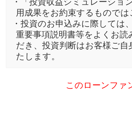
・「投資収益シミュレーショ
15
じ
用成果をお約束するものでは
16
Hy
・投資のお申込みに際しては
17
紫
重要事項説明書等をよくお読
18
こ
だき、投資判断はお客様ご自
19
ot
たします。
20
Le
21
su
このローンファ
22
T
23
ca
24
gr
25
ki
26
ta