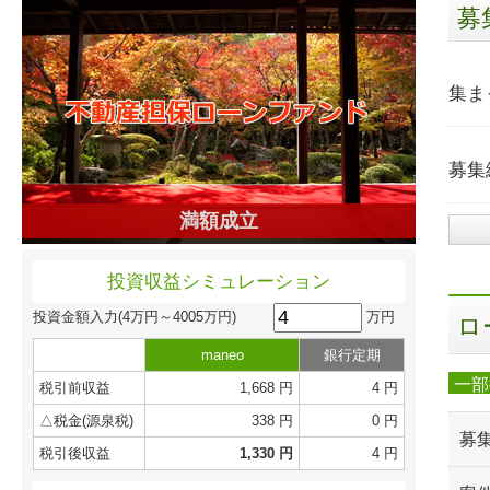
募
集ま
募集
満額成立
投資収益シミュレーション
万円
投資金額入力
(4万円～4005万円)
ロ
maneo
銀行定期
一部
税引前収益
1,668 円
4 円
△税金(源泉税)
338 円
0 円
募
税引後収益
1,330 円
4 円