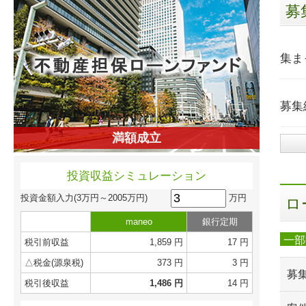
募
集ま
募集
満額成立
投資収益シミュレーション
万円
投資金額入力
(3万円～2005万円)
ロ
maneo
銀行定期
一部
税引前収益
1,859 円
17 円
△税金(源泉税)
373 円
3 円
募
税引後収益
1,486 円
14 円