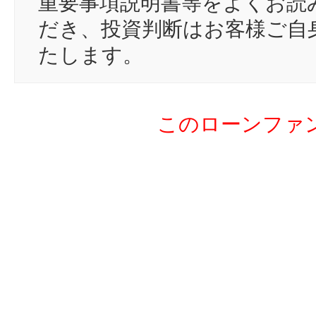
重要事項説明書等をよくお読
18
mo
だき、投資判断はお客様ご自
19
ko
たします。
20
js
21
yu
このローンファ
22
ma
23
mc
24
ca
25
to
26
sa
27
ni
28
at
29
tr