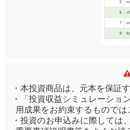
5
mi
6
ch
7
mi
8
ko
9
sa
10
so
11
ok
12
ki
13
か
・本投資商品は、元本を保証
14
ez
・「投資収益シミュレーショ
15
a9
用成果をお約束するものでは
16
in
・投資のお申込みに際しては
17
ho