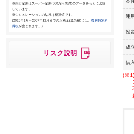
案
※銀行定期はスーパー定期(300万円未満)のデータをもとに比較
しています。
※シミュレーションの結果は概算値です。
運用
(2013年1月～2037年12月までの△税金(源泉税)には、
復興特別所
得税
が含まれます。)
投
成
リスク説明
借
(※