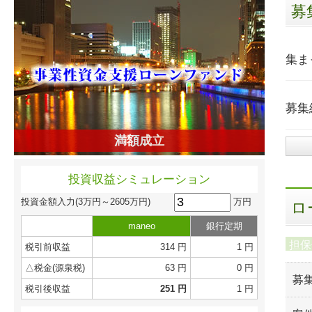
募
集ま
募集
満額成立
投資収益シミュレーション
万円
投資金額入力
(3万円～2605万円)
ロ
maneo
銀行定期
担保
税引前収益
314 円
1 円
△税金(源泉税)
63 円
0 円
募
税引後収益
251 円
1 円