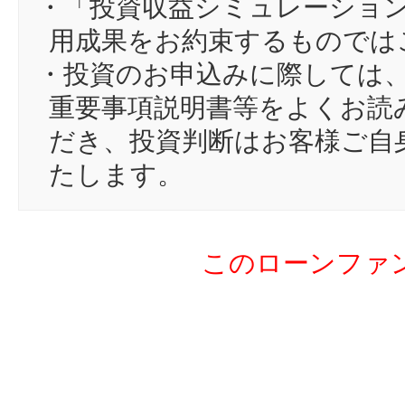
・「投資収益シミュレーショ
15
to
用成果をお約束するものでは
16
ma
・投資のお申込みに際しては
17
ha
重要事項説明書等をよくお読
18
lo
だき、投資判断はお客様ご自
19
ho
たします。
20
si
21
yo
このローンファ
22
7e
23
ma
24
Th
25
ha
26
ca