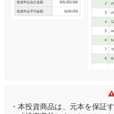
投資申込合計金額
¥26,050,000
2
sh
投資申込平均金額
¥140,054
3
sh
4
12
5
re
6
fo
7
サ
8
tk
9
ga
10
q2
11
ji
12
ka
13
て
・本投資商品は、元本を保証
14
亜