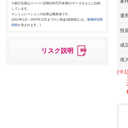
案
※銀行定期はスーパー定期(300万円未満)のデータをもとに比較
しています。
※シミュレーションの結果は概算値です。
運用
(2013年1月～2037年12月までの△税金(源泉税)には、
復興特別所
得税
が含まれます。)
投
成
リスク説明
借
(※