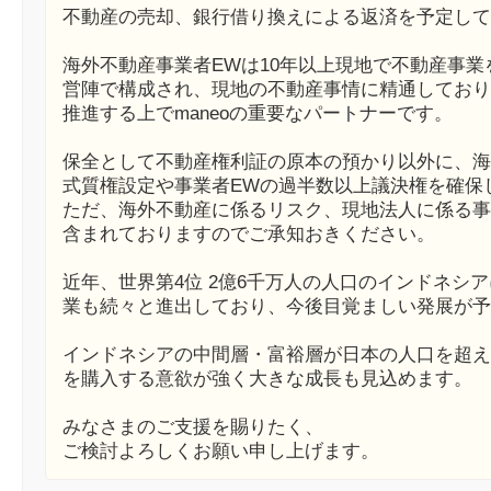
不動産の売却、銀行借り換えによる返済を予定して
海外不動産事業者EWは10年以上現地で不動産事
営陣で構成され、現地の不動産事情に精通しており
推進する上でmaneoの重要なパートナーです。
保全として不動産権利証の原本の預かり以外に、海
式質権設定や事業者EWの過半数以上議決権を確保
ただ、海外不動産に係るリスク、現地法人に係る事
含まれておりますのでご承知おきください。
近年、世界第4位 2億6千万人の人口のインドネシ
業も続々と進出しており、今後目覚ましい発展が予
インドネシアの中間層・富裕層が日本の人口を超え
を購入する意欲が強く大きな成長も見込めます。
みなさまのご支援を賜りたく、
ご検討よろしくお願い申し上げます。