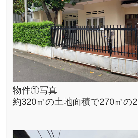
物件①写真
約320㎡の土地面積で270㎡の