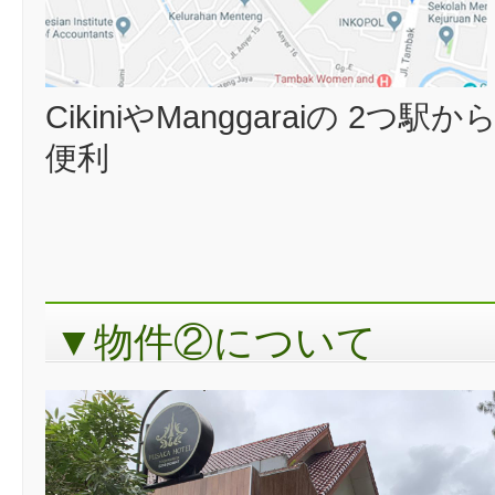
CikiniやManggaraiの 
便利
▼物件②について