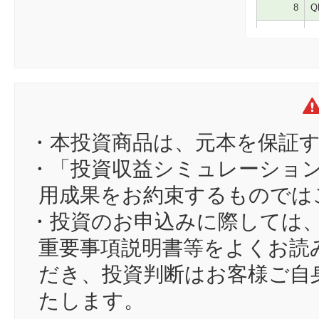
8
Q
9
ta
10
イ
11
ot
12
ミ
13
go
・本投資商品は、元本を保証
14
ko
・「投資収益シミュレーショ
15
ま
用成果をお約束するものでは
16
wa
・投資のお申込みに際しては
17
pa
重要事項説明書等をよくお読
18
me
だき、投資判断はお客様ご自
19
al
たします。
20
ro