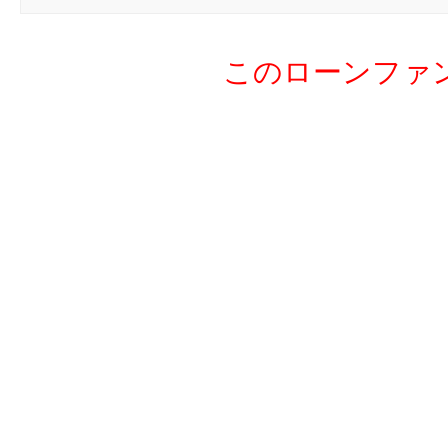
21
ts
このローンファ
22
ダ
23
mi
24
サ
25
ar