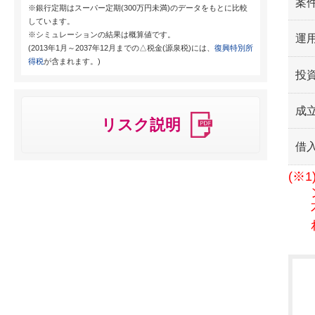
案
※銀行定期はスーパー定期(300万円未満)のデータをもとに比較
しています。
※シミュレーションの結果は概算値です。
運用
(2013年1月～2037年12月までの△税金(源泉税)には、
復興特別所
得税
が含まれます。)
投
成
リスク説明
借
(※