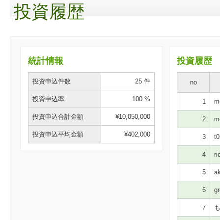
投資履歴
統計情報
投資履歴
投資申込件数
25 件
no
投資申込率
100 %
1
mo
投資申込合計金額
¥10,050,000
2
mo
投資申込平均金額
¥402,000
3
t0
4
ri
5
ak
6
gr
7
も