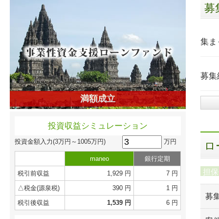
募
集ま
募集
満額成立
投資収益シミュレーション
万円
投資金額入力
(3万円～1005万円)
ロ
maneo
銀行定期
担保
税引前収益
1,929 円
7 円
△税金(源泉税)
390 円
1 円
募
税引後収益
1,539 円
6 円