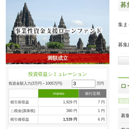
募
集ま
募集
満額成立
投資収益シミュレーション
万円
投資金額入力
(3万円～1005万円)
ロ
maneo
銀行定期
担保
税引前収益
1,929 円
7 円
△税金(源泉税)
390 円
1 円
募
税引後収益
1,539 円
6 円