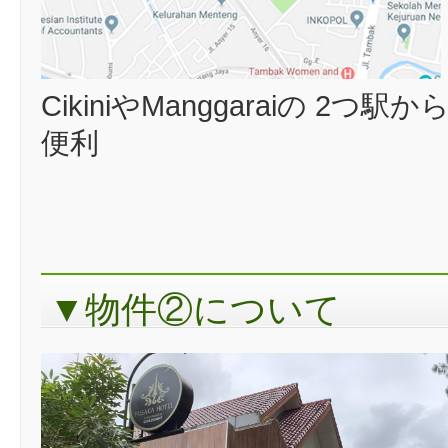
CikiniやManggaraiの 
便利
▼物件②について