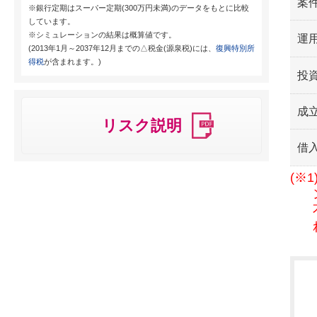
案
※銀行定期はスーパー定期(300万円未満)のデータをもとに比較
しています。
※シミュレーションの結果は概算値です。
運用
(2013年1月～2037年12月までの△税金(源泉税)には、
復興特別所
得税
が含まれます。)
投
成
リスク説明
借
(※