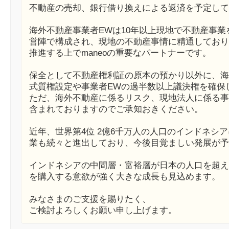
不動産の売却、銀行借り換えによる返済を予定して
海外不動産事業者EWは10年以上現地で不動産事
営陣で構成され、現地の不動産事情に精通しており
推進する上でmaneoの重要なパートナーです。
保全として不動産権利証の原本の預かり以外に、海
式質権設定や事業者EWの過半数以上議決権を確保
ただ、海外不動産に係るリスク、現地法人に係る事
含まれておりますのでご承知おきください。
近年、世界第4位 2億6千万人の人口のインドネシ
業も続々と進出しており、今後目覚ましい発展が予
インドネシアの中間層・富裕層が日本の人口を超え
を購入する意欲が強く大きな成長も見込めます。
みなさまのご支援を賜りたく、
ご検討よろしくお願い申し上げます。