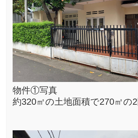
物件①写真
約320㎡の土地面積で270㎡の