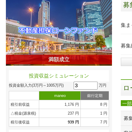
募
集ま
募集
満額成立
投資収益シミュレーション
万円
投資金額入力
(3万円～1005万円)
ロ
maneo
銀行定期
一部
税引前収益
1,176 円
8 円
△税金(源泉税)
237 円
1 円
募
税引後収益
939 円
7 円