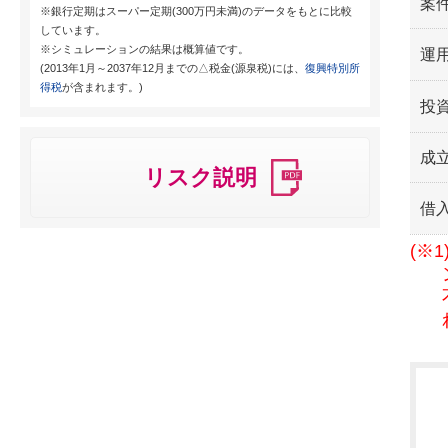
案
※銀行定期はスーパー定期(300万円未満)のデータをもとに比較
しています。
※シミュレーションの結果は概算値です。
運用
(2013年1月～2037年12月までの△税金(源泉税)には、
復興特別所
得税
が含まれます。)
投
成
リスク説明
借
(※