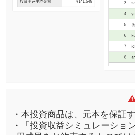
投資申込平均金額
¥141,549
3
sa
4
yo
5
あ
6
ko
7
ic
8
ar
9
go
10
pe
11
ma
12
tk
13
ma
・本投資商品は、元本を保証
14
bu
・「投資収益シミュレーショ
15
mi