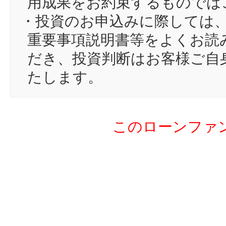
用成果をお約束するものでは
16
17
・投資のお申込みに際しては
17
Ki
重要事項説明書等をよくお読
18
ロ
だき、投資判断はお客様ご自
19
ce
たします。
20
K3
21
メ
このローンファ
22
Q
23
be
24
te
25
mt
26
ha
27
su