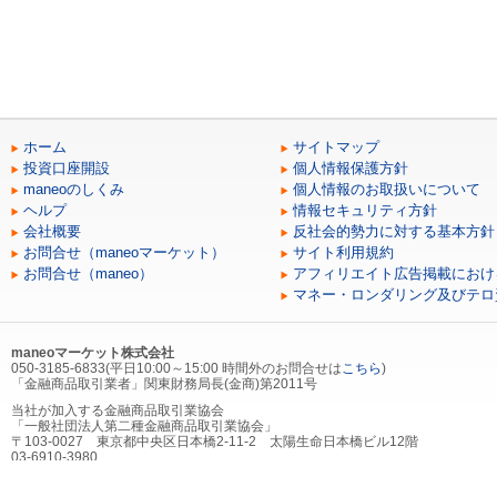
ホーム
サイトマップ
投資口座開設
個人情報保護方針
maneoのしくみ
個人情報のお取扱いについて
ヘルプ
情報セキュリティ方針
会社概要
反社会的勢力に対する基本方針
お問合せ（maneoマーケット）
サイト利用規約
お問合せ（maneo）
アフィリエイト広告掲載におけ
マネー・ロンダリング及びテロ
maneoマーケット株式会社
050-3185-6833(平日10:00～15:00 時間外のお問合せは
こちら
)
「金融商品取引業者」関東財務局長(金商)第2011号
当社が加入する金融商品取引業協会
「一般社団法人第二種金融商品取引業協会」
〒103-0027 東京都中央区日本橋2-11-2 太陽生命日本橋ビル12階
03-6910-3980
当社が加入する（社）第二種金融商品取引業協会を通じて契約する金融商品取引