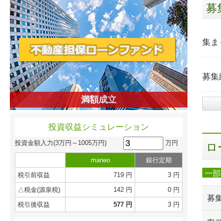
募
集ま
募集
満額成立
投資収益シミュレーション
万円
投資金額入力
(3万円～1005万円)
ロ
maneo
銀行定期
一部
税引前収益
719 円
3 円
△税金(源泉税)
142 円
0 円
募
税引後収益
577 円
3 円