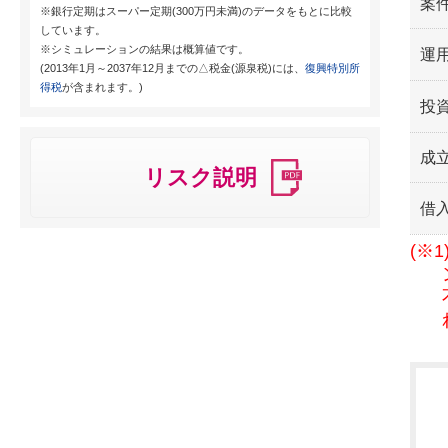
案
※銀行定期はスーパー定期(300万円未満)のデータをもとに比較
しています。
※シミュレーションの結果は概算値です。
運用
(2013年1月～2037年12月までの△税金(源泉税)には、
復興特別所
得税
が含まれます。)
投
成
リスク説明
借
(※