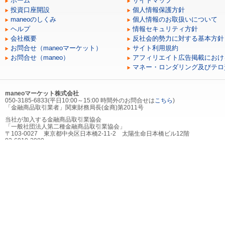
ホーム
サイトマップ
投資口座開設
個人情報保護方針
maneoのしくみ
個人情報のお取扱いについて
ヘルプ
情報セキュリティ方針
会社概要
反社会的勢力に対する基本方針
お問合せ（maneoマーケット）
サイト利用規約
お問合せ（maneo）
アフィリエイト広告掲載におけ
マネー・ロンダリング及びテロ
maneoマーケット株式会社
050-3185-6833(平日10:00～15:00 時間外のお問合せは
こちら
)
「金融商品取引業者」関東財務局長(金商)第2011号
当社が加入する金融商品取引業協会
「一般社団法人第二種金融商品取引業協会」
〒103-0027 東京都中央区日本橋2-11-2 太陽生命日本橋ビル12階
03-6910-3980
当社が加入する（社）第二種金融商品取引業協会を通じて契約する金融商品取引
にかかる指定紛争解決機関
「証券・金融商品あっせん相談センター」
〒103-0025 東京都中央区日本橋茅場町2-1-1 第二証券会館
0120-64-5005
Copyright ©2026 maneo market I