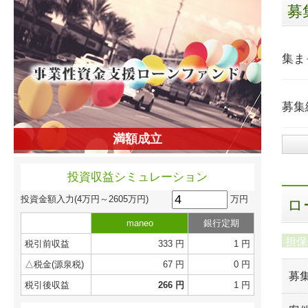
募
集ま
募集
満額成立
投資収益シミュレーション
万円
投資金額入力
(4万円～2605万円)
ロ
maneo
銀行定期
担保
税引前収益
333 円
1 円
△税金(源泉税)
67 円
0 円
募
税引後収益
266 円
1 円