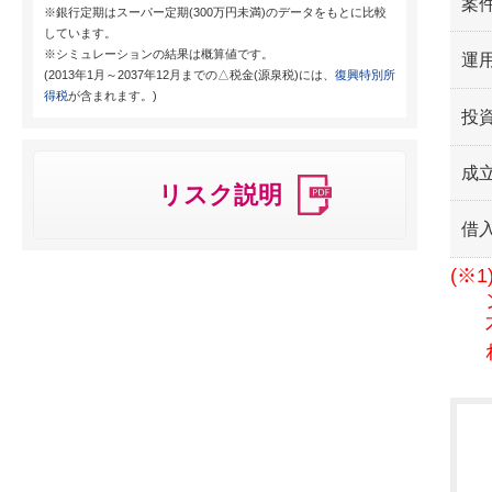
案
※銀行定期はスーパー定期(300万円未満)のデータをもとに比較
しています。
※シミュレーションの結果は概算値です。
運用
(2013年1月～2037年12月までの△税金(源泉税)には、
復興特別所
得税
が含まれます。)
投
成
リスク説明
借
(※