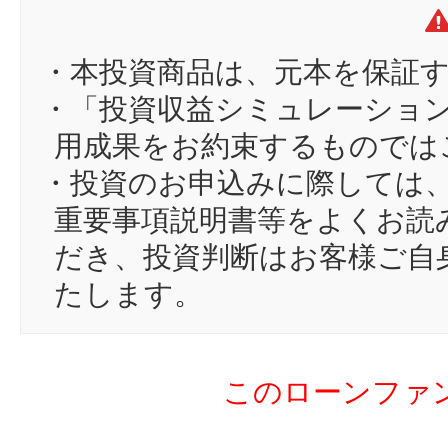
12
ry
13
ka
・本投資商品は、元本を保証
14
an
・「投資収益シミュレーショ
15
mi
用成果をお約束するものでは
16
谷
・投資のお申込みに際しては
17
Ha
重要事項説明書等をよくお読
18
sh
だき、投資判断はお客様ご自
19
dt
たします。
20
ch
21
ka
このローンファ
22
fe
23
wi