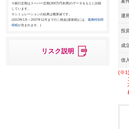
案
※銀行定期はスーパー定期(300万円未満)のデータをもとに比較
しています。
※シミュレーションの結果は概算値です。
運用
(2013年1月～2037年12月までの△税金(源泉税)には、
復興特別所
得税
が含まれます。)
投
成
リスク説明
借
(※