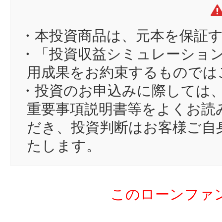
12
ra
13
P
・本投資商品は、元本を保証
14
sm
・「投資収益シミュレーショ
15
KR
用成果をお約束するものでは
16
U
・投資のお申込みに際しては
17
Ar
重要事項説明書等をよくお読
18
ak
だき、投資判断はお客様ご自
19
ci
たします。
20
R
21
ko
このローンファ
22
ya
23
re