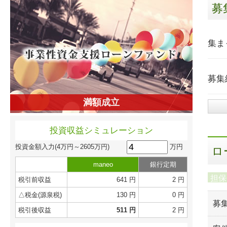
募
集ま
募集
満額成立
投資収益シミュレーション
万円
投資金額入力
(4万円～2605万円)
ロ
maneo
銀行定期
担保
税引前収益
641 円
2 円
△税金(源泉税)
130 円
0 円
募
税引後収益
511 円
2 円