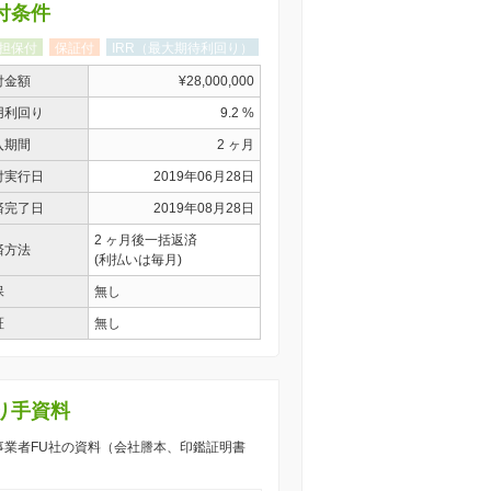
付条件
担保付
保証付
IRR（最大期待利回り）
付金額
¥28,000,000
用利回り
9.2 %
入期間
2 ヶ月
付実行日
2019年06月28日
済完了日
2019年08月28日
2 ヶ月後一括返済
済方法
(利払いは毎月)
保
無し
証
無し
り手資料
) 事業者FU社の資料（会社謄本、印鑑証明書
）