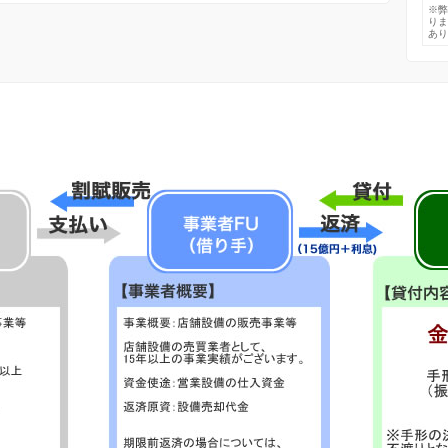
※
り
あ