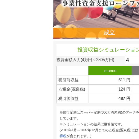
成立
投資収益シミュレーショ
投資金額入力
(4万円～2805万円)
maneo
税引前収益
611 円
△税金(源泉税)
124 円
税引後収益
487 円
※銀行定期はスーパー定期(300万円未満)のデータ
しています。
※シミュレーションの結果は概算値です。
(2013年1月～2037年12月までの△税金(源泉税)に
得税
が含まれます。)