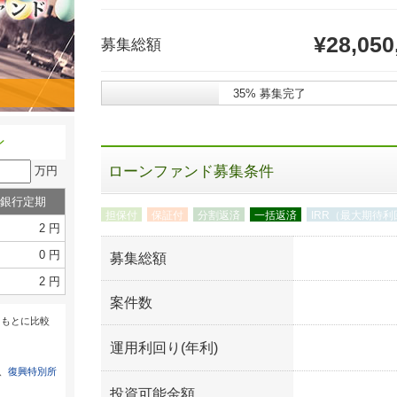
¥28,050
募集総額
35% 募集完了
ン
ローンファンド募集条件
万円
銀行定期
担保付
保証付
分割返済
一括返済
IRR（最大期待利
2 円
0 円
募集総額
2 円
案件数
をもとに比較
運用利回り(年利)
は、
復興特別所
投資可能金額