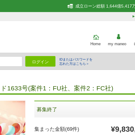
成立ローン総額 1,644億5,417
Home
my maneo
IDまたはパスワードを
ログイン
忘れた方はこちら＞
細
633号(案件1：FU社、案件2：FC社)
募集終了
¥9,830
集まった金額
(69件)