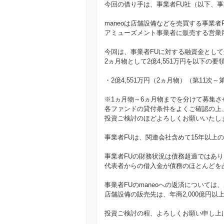
今回の借り手は、事業者FU社（以下、事
maneoは店舗設備などを売買する事業者
アミューズメント事業者に販売する営業
今回は、事業者FUに対する融資金として
2ヵ月物として2億4,551万円を以下の
・2億4,551万円（2ヵ月物）（第11次～
※1ヵ月物～6ヵ月物までを分けて募集さ
各ファンドの貸付条件をよくご確認の上
投資ご検討のほどよろしくお願いいたし
事業者FUは、関連会社含めて15年以上
事業者FUの財務状況は債務超過ではあ
代表者からの借入金が債務のほとんどを
事業者FUのmaneoへの返済について
店舗設備の販売先は、年商2,000億円
投資ご検討の程、よろしくお願い申し上