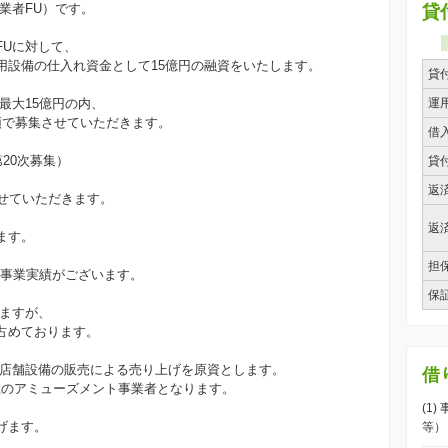
業者FU）です。
貸
FUに対して、
用設備の仕入れ資金として15億円の融資をいたします。
貸
最大15億円の内、
運
要領で募集させていただきます。
借
第20次募集）
貸
返
せていただきます。
、
返
ます。
担
の事業実績がございます。
保
りますが、
占めております。
は、店舗設備の販売による売り上げを原資とします。
借
以上のアミューズメント事業者となります。
(1
げます。
等