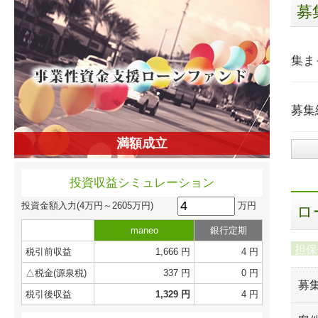
募
集ま
募集
満額成立
投資収益シミュレーション
万円
投資金額入力
(4万円～2605万円)
ロ
maneo
銀行定期
担保
税引前収益
1,666 円
4 円
△税金(源泉税)
337 円
0 円
募
税引後収益
1,329 円
4 円