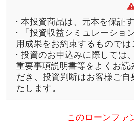
12
ku
13
S
・本投資商品は、元本を保証
14
In
・「投資収益シミュレーショ
15
ta
用成果をお約束するものでは
16
ak
・投資のお申込みに際しては
17
Ta
重要事項説明書等をよくお読
18
on
だき、投資判断はお客様ご自
19
O
たします。
20
si
21
su
このローンファ
22
カ
23
to