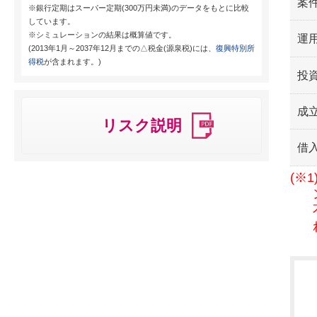
案
※銀行定期はスーパー定期(300万円未満)のデータをもとに比較
しています。
※シミュレーションの結果は概算値です。
運用
(2013年1月～2037年12月までの△税金(源泉税)には、
復興特別所
得税
が含まれます。)
投
成
リスク説明
借
(※