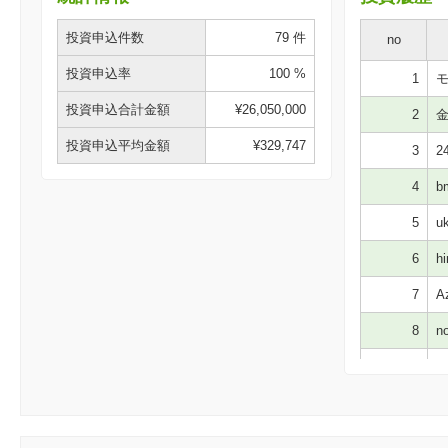
投資申込件数
79 件
no
投資申込率
100 %
1
モ
投資申込合計金額
¥26,050,000
2
金
投資申込平均金額
¥329,747
3
24
4
bm
5
uk
6
hi
7
Az
8
no
9
yo
10
ya
11
or