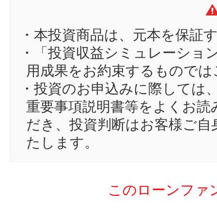
12
mu
13
ga
・本投資商品は、元本を保証
14
kt
・「投資収益シミュレーショ
15
bi
用成果をお約束するものでは
16
し
・投資のお申込みに際しては
17
ho
重要事項説明書等をよくお読
18
yo
だき、投資判断はお客様ご自
19
ma
たします。
20
ky
21
al
このローンファ
22
ka
23
go