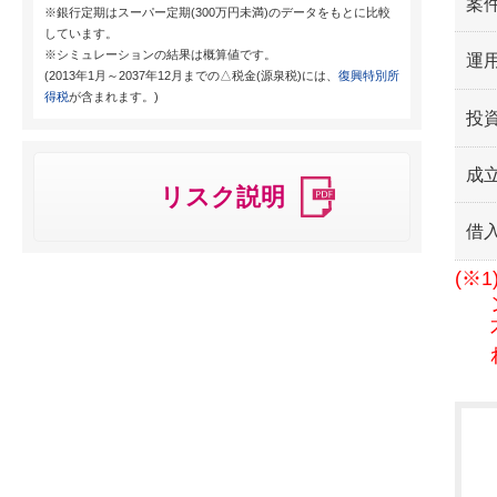
案
※銀行定期はスーパー定期(300万円未満)のデータをもとに比較
しています。
※シミュレーションの結果は概算値です。
運用
(2013年1月～2037年12月までの△税金(源泉税)には、
復興特別所
得税
が含まれます。)
投
成
リスク説明
借
(※