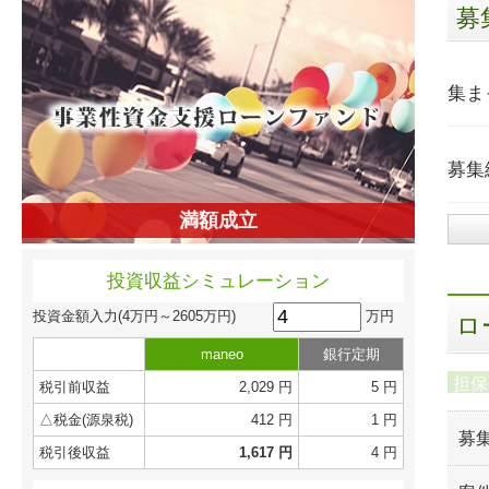
募
集ま
募集
満額成立
投資収益シミュレーション
万円
投資金額入力
(4万円～2605万円)
ロ
maneo
銀行定期
担保
税引前収益
2,029 円
5 円
△税金(源泉税)
412 円
1 円
募
税引後収益
1,617 円
4 円