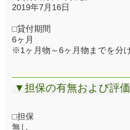
2019年7月16日
□貸付期間
6ヶ月
※1ヶ月物～6ヶ月物までを分
▼担保の有無および評
□担保
無し