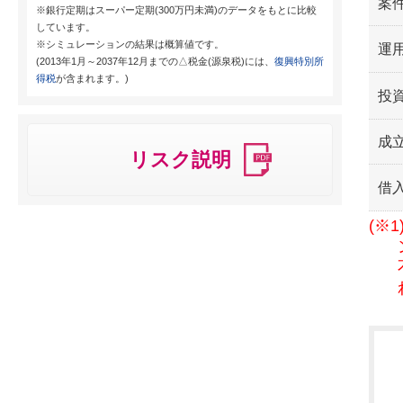
案
※銀行定期はスーパー定期(300万円未満)のデータをもとに比較
しています。
※シミュレーションの結果は概算値です。
運用
(2013年1月～2037年12月までの△税金(源泉税)には、
復興特別所
得税
が含まれます。)
投
成
リスク説明
借
(※