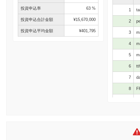
投資申込率
63 %
1
ta
投資申込合計金額
¥15,670,000
2
pe
投資申込平均金額
¥401,795
3
ma
4
ma
5
ma
6
tt
7
da
8
F
9
ho
10
JI
11
ni
12
す