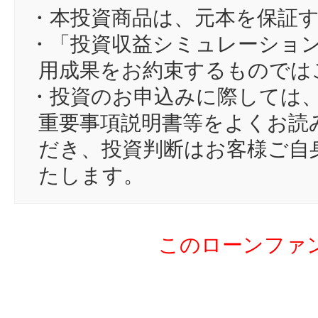
13
ki
・本投資商品は、元本を保証
14
ap
・「投資収益シミュレーショ
15
ma
用成果をお約束するものでは
16
ya
・投資のお申込みに際しては
17
m
重要事項説明書等をよくお読
18
si
だき、投資判断はお客様ご自
19
sh
たします。
20
nJ
21
su
このローンファ
22
も
23
Oi
24
ei
25
Ar