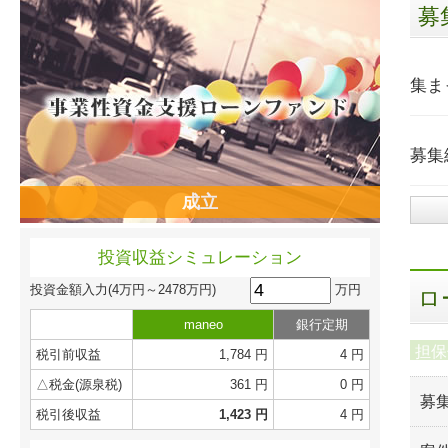
募
集ま
募集
成立
投資収益シミュレーション
万円
投資金額入力
(4万円～2478万円)
ロ
maneo
銀行定期
担保
税引前収益
1,784 円
4 円
△税金(源泉税)
361 円
0 円
募
税引後収益
1,423 円
4 円