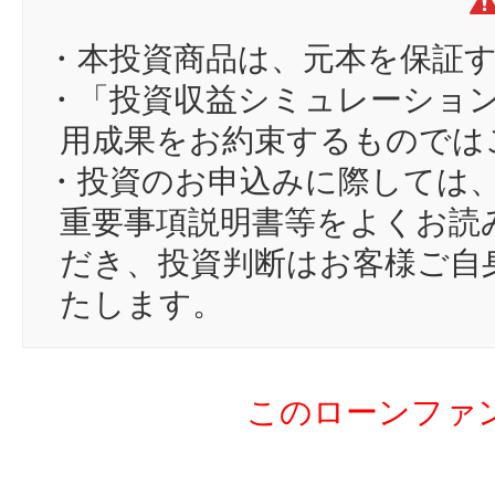
12
cu
13
as
・本投資商品は、元本を保証
14
kk
・「投資収益シミュレーショ
15
yu
用成果をお約束するものでは
16
ku
・投資のお申込みに際しては
17
ma
重要事項説明書等をよくお読
18
n2
だき、投資判断はお客様ご自
19
co
たします。
20
de
21
エ
このローンファ
22
em
23
オ
24
ja