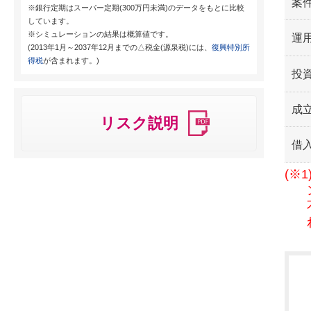
案
※銀行定期はスーパー定期(300万円未満)のデータをもとに比較
しています。
※シミュレーションの結果は概算値です。
運用
(2013年1月～2037年12月までの△税金(源泉税)には、
復興特別所
得税
が含まれます。)
投
成
リスク説明
借
(※