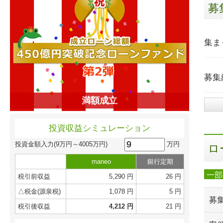
募
集ま
募集
満額成立
投資収益シミュレーション
万円
投資金額入力
(9万円～4005万円)
ロ
maneo
銀行定期
一部
税引前収益
5,290 円
26 円
△税金(源泉税)
1,078 円
5 円
募
税引後収益
4,212 円
21 円