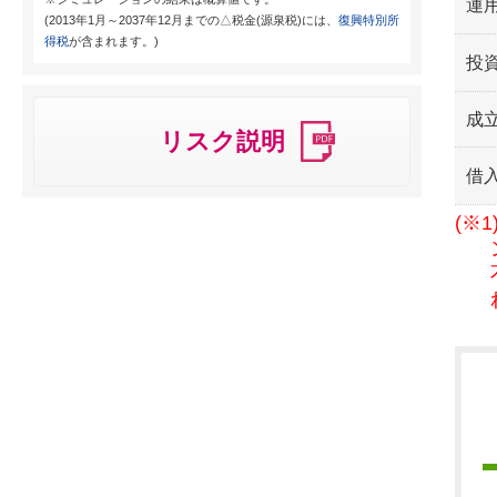
運用
(2013年1月～2037年12月までの△税金(源泉税)には、
復興特別所
得税
が含まれます。)
投
成
リスク説明
借
(※