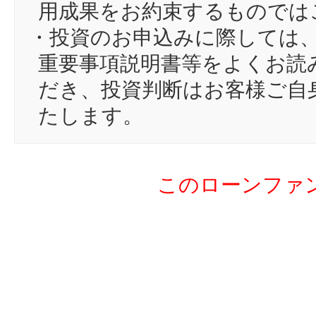
15
ai
用成果をお約束するものでは
16
jK
・投資のお申込みに際しては
17
no
重要事項説明書等をよくお読
18
ga
だき、投資判断はお客様ご自
19
se
たします。
20
や
21
st
このローンファ
22
ym
23
mi
24
sh
25
sp
26
ソ
27
ma