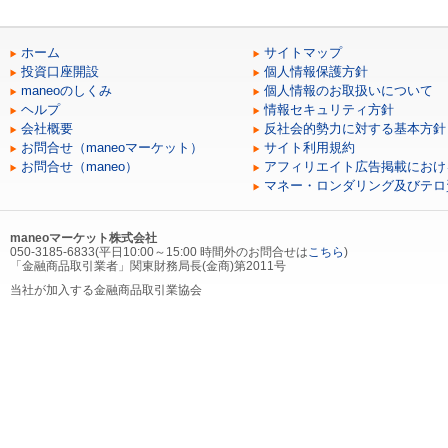
ホーム
サイトマップ
投資口座開設
個人情報保護方針
maneoのしくみ
個人情報のお取扱いについて
ヘルプ
情報セキュリティ方針
会社概要
反社会的勢力に対する基本方針
お問合せ（maneoマーケット）
サイト利用規約
お問合せ（maneo）
アフィリエイト広告掲載におけ
マネー・ロンダリング及びテロ
maneoマーケット株式会社
050-3185-6833(平日10:00～15:00 時間外のお問合せは
こちら
)
「金融商品取引業者」関東財務局長(金商)第2011号
当社が加入する金融商品取引業協会
「一般社団法人第二種金融商品取引業協会」
〒103-0027 東京都中央区日本橋2-11-2 太陽生命日本橋ビル12階
03-6910-3980
当社が加入する（社）第二種金融商品取引業協会を通じて契約する金融商品取引
にかかる指定紛争解決機関
「証券・金融商品あっせん相談センター」
〒103-0025 東京都中央区日本橋茅場町2-1-1 第二証券会館
0120-64-5005