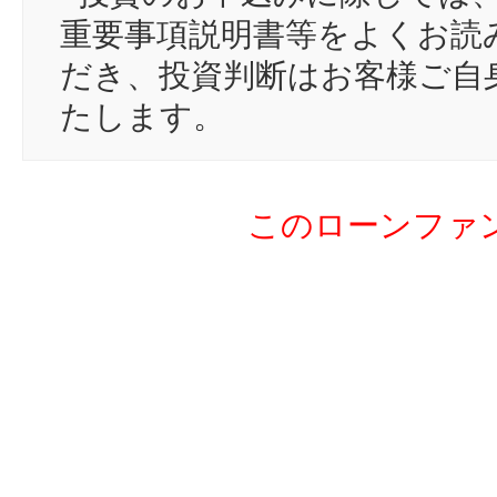
17
go
重要事項説明書等をよくお読
18
00
だき、投資判断はお客様ご自
19
フ
たします。
20
sh
21
ym
このローンファ
22
Ma
23
bo
24
ガ
25
nk
26
wa
27
m
28
le