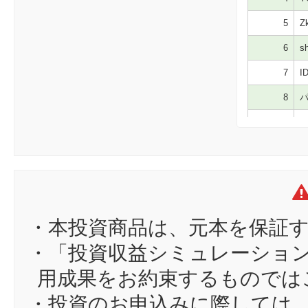
5
Zk
6
sh
7
ID
8
パ
9
ta
10
ju
11
fj
12
mi
13
sk
・本投資商品は、元本を保証
14
ta
・「投資収益シミュレーショ
15
ge
用成果をお約束するものでは
16
ha
・投資のお申込みに際しては