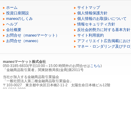
ホーム
サイトマップ
投資口座開設
個人情報保護方針
maneoのしくみ
個人情報のお取扱いについて
ヘルプ
情報セキュリティ方針
会社概要
反社会的勢力に対する基本方針
お問合せ（maneoマーケット）
サイト利用規約
お問合せ（maneo）
アフィリエイト広告掲載におけ
マネー・ロンダリング及びテロ
maneoマーケット株式会社
050-3185-6833(平日10:00～15:00 時間外のお問合せは
こちら
)
「金融商品取引業者」関東財務局長(金商)第2011号
当社が加入する金融商品取引業協会
「一般社団法人第二種金融商品取引業協会」
〒103-0027 東京都中央区日本橋2-11-2 太陽生命日本橋ビル12階
03-6910-3980
当社が加入する（社）第二種金融商品取引業協会を通じて契約する金融商品取引
にかかる指定紛争解決機関
「証券・金融商品あっせん相談センター」
〒103-0025 東京都中央区日本橋茅場町2-1-1 第二証券会館
0120-64-5005
Copyright ©2026 maneo market I