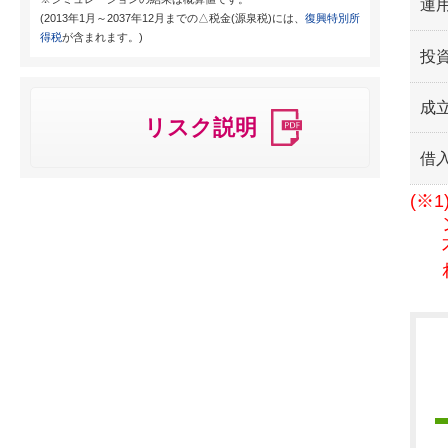
運用
(2013年1月～2037年12月までの△税金(源泉税)には、
復興特別所
得税
が含まれます。)
投
成
リスク説明
借
(※