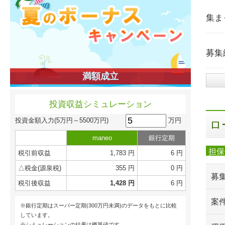
集ま
募集
満額成立
投資収益シミュレーション
万円
投資金額入力
(5万円～5500万円)
ロ
maneo
銀行定期
担保
税引前収益
1,783 円
6 円
△税金(源泉税)
355 円
0 円
募
税引後収益
1,428 円
6 円
案
※銀行定期はスーパー定期(300万円未満)のデータをもとに比較
しています。
※シミュレーションの結果は概算値です。