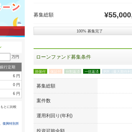
¥55,000
募集総額
100% 募集完了
ン
ローンファンド募集条件
万円
銀行定期
担保付
保証付
分割返済
一括返済
IRR（最大期待利
6 円
0 円
募集総額
6 円
案件数
をもとに比較
運用利回り(年利)
は、
復興特別所
投資可能金額