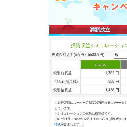
満額成立
投資収益シミュレーショ
投資金額入力
(5万円～5500万円)
maneo
税引前収益
1,783 円
△税金(源泉税)
355 円
税引後収益
1,428 円
※銀行定期はスーパー定期(300万円未満)のデータ
しています。
※シミュレーションの結果は概算値です。
(2013年1月～2037年12月までの△税金(源泉税)に
得税
が含まれます。)