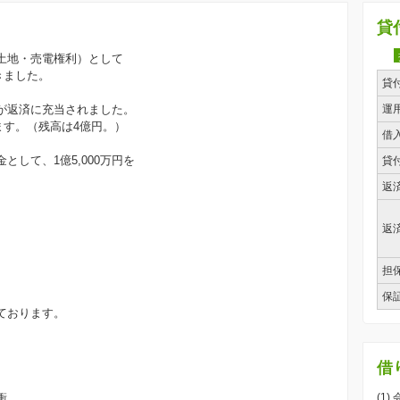
貸
土地・売電権利）として
頂きました。
貸
が返済に充当されました。
運
ます。（残高は4億円。）
借
として、1億5,000万円を
貸
返
返
担
保
ております。
借
衝
(1)