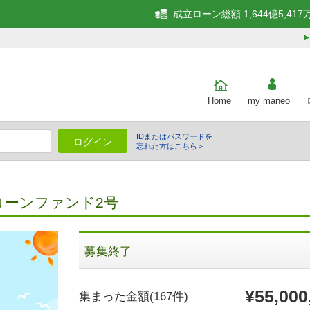
成立ローン総額 1,644億5,417
Home
my maneo
IDまたはパスワードを
ログイン
忘れた方はこちら＞
細
ローンファンド2号
募集終了
¥55,000
集まった金額
(167件)