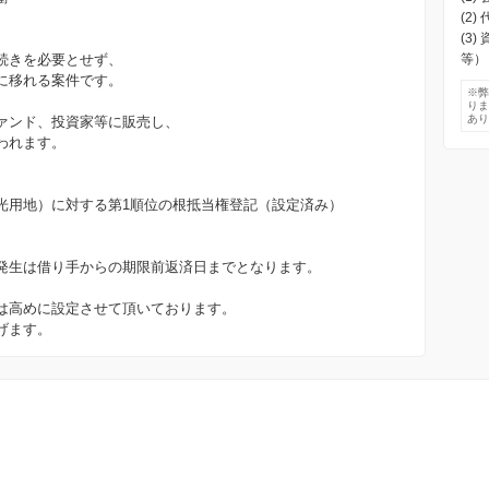
(2
(3
続きを必要とせず、
等）
に移れる案件です。
※
り
あ
ァンド、投資家等に販売し、
われます。
光用地）に対する第1順位の根抵当権登記（設定済み）
発生は借り手からの期限前返済日までとなります。
は高めに設定させて頂いております。
げます。