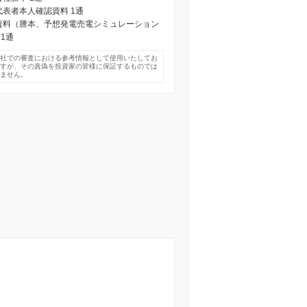
) 代表者本人確認資料 1通
) 資料（謄本、予想発電売電シミュレーション
 1通
弊社での審査における参考情報として使用いたしてお
ますが、その真偽を投資家の皆様に保証するものでは
りません。