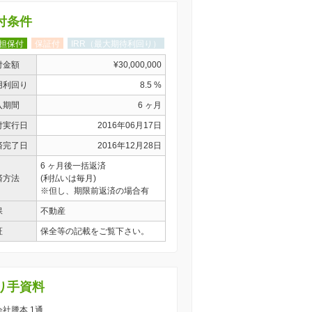
付条件
担保付
保証付
IRR（最大期待利回り）
付金額
¥30,000,000
用利回り
8.5 %
入期間
6 ヶ月
付実行日
2016年06月17日
済完了日
2016年12月28日
6 ヶ月後一括返済
済方法
(利払いは毎月)
※但し、期限前返済の場合有
保
不動産
証
保全等の記載をご覧下さい。
り手資料
 会社謄本 1通