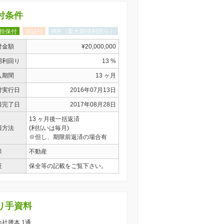
付条件
担保付
保証付
IRR（最大期待利回り）
付金額
¥20,000,000
用利回り
13 %
入期間
13 ヶ月
付実行日
2016年07月13日
済完了日
2017年08月28日
13 ヶ月後一括返済
済方法
(利払いは毎月)
※但し、期限前返済の場合有
保
不動産
証
保全等の記載をご覧下さい。
り手資料
 会社謄本 1通