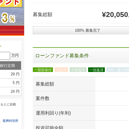
¥20,050
募集総額
100% 募集完了
ン
ローンファンド募集条件
万円
銀行定期
一部担保付
保証付
分割返済
一括返済
IRR（最大
29 円
5 円
募集総額
24 円
案件数
をもとに比較
運用利回り(年利)
は、
復興特別所
投資可能金額