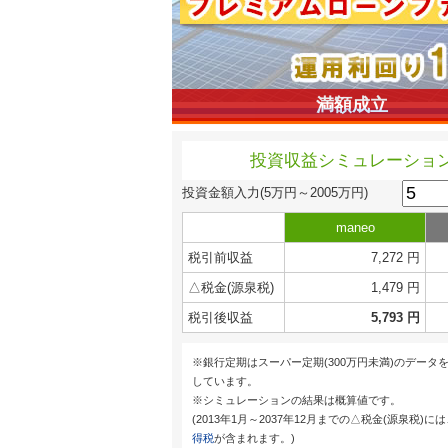
満額成立
投資収益シミュレーショ
投資金額入力
(5万円～2005万円)
maneo
税引前収益
7,272 円
△税金(源泉税)
1,479 円
税引後収益
5,793 円
※銀行定期はスーパー定期(300万円未満)のデータ
しています。
※シミュレーションの結果は概算値です。
(2013年1月～2037年12月までの△税金(源泉税)に
得税
が含まれます。)