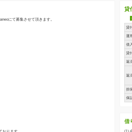
貸
aneoにて募集させて頂きます。
貸
運
借
貸
返
返
担
）
）
保
）
）
）
）
借
ております。
(1)