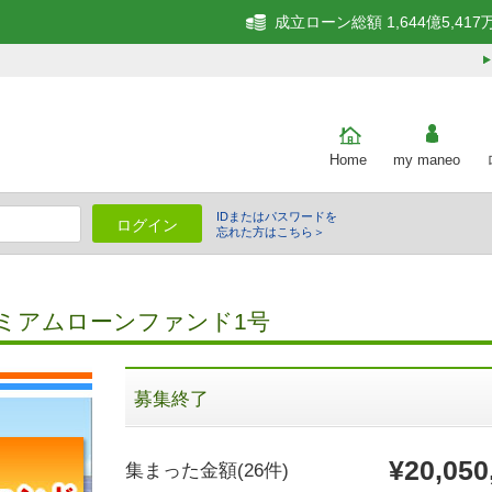
成立ローン総額 1,644億5,417
Home
my maneo
IDまたはパスワードを
ログイン
忘れた方はこちら＞
細
ミアムローンファンド1号
募集終了
¥20,050
集まった金額
(26件)