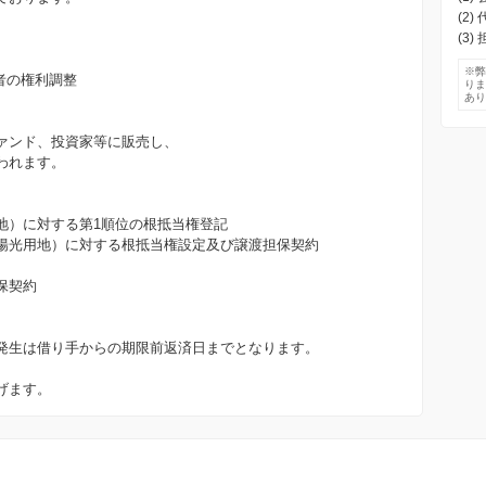
(2
(3
※
者の権利調整
り
あ
ァンド、投資家等に販売し、
われます。
地）に対する第1順位の根抵当権登記
太陽光用地）に対する根抵当権設定及び譲渡担保契約
保契約
発生は借り手からの期限前返済日までとなります。
げます。