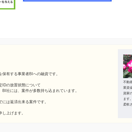
を保有する事業者BIへの融資です。
不動
IDの放置状態について
業資
、BI社には、案件が多数持ち込まれています。
資家
ます
でには返済出来る案件です。
柔軟
申し上げます。