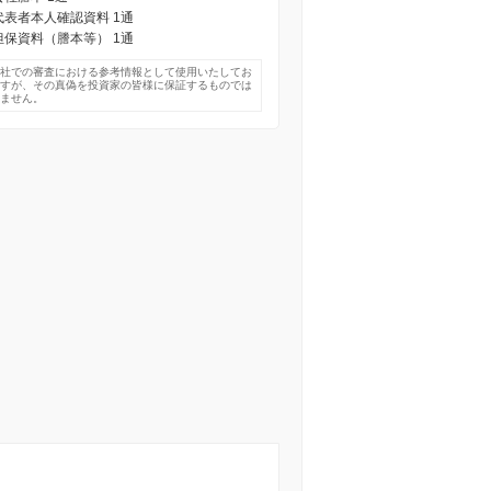
) 代表者本人確認資料 1通
) 担保資料（謄本等） 1通
弊社での審査における参考情報として使用いたしてお
ますが、その真偽を投資家の皆様に保証するものでは
りません。