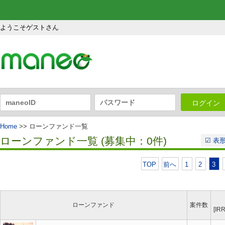
ようこそゲストさん
ログイン
Home
>> ローンファンド一覧
ローンファンド一覧 (募集中：0件)
☑
表形
TOP
前へ
1
2
3
ローンファンド
案件数
[I