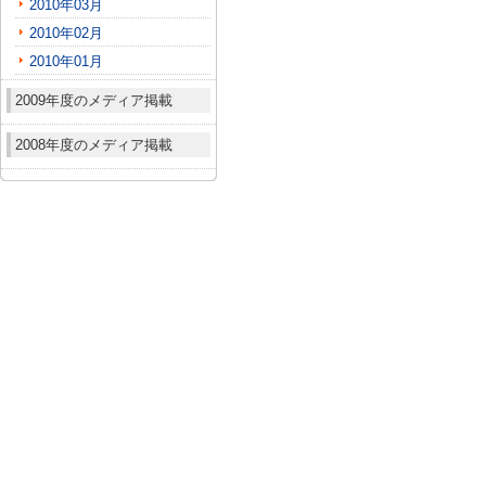
2010年03月
2010年02月
2010年01月
2009年度のメディア掲載
2008年度のメディア掲載