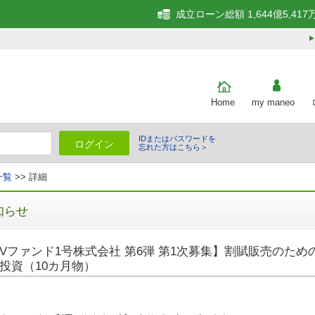
成立ローン総額 1,644億5,417
Home
my maneo
IDまたはパスワードを
ログイン
忘れた方はこちら＞
一覧
>> 詳細
知らせ
Vファンド1号株式会社 第6弾 第1次募集】割賦販売のた
投資（10カ月物）