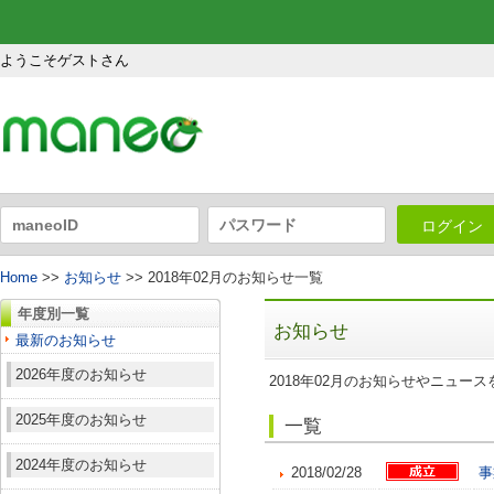
ようこそゲストさん
ログイン
Home
>>
お知らせ
>> 2018年02月のお知らせ一覧
年度別一覧
お知らせ
最新のお知らせ
2026年度のお知らせ
2018年02月のお知らせやニュー
2025年度のお知らせ
一覧
2024年度のお知らせ
2018/02/28
事