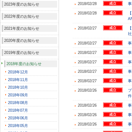
2018/02/28
事
2023年度のお知らせ
2018/02/28
【
2022年度のお知らせ
A
2018/02/27
【
2021年度のお知らせ
社
2020年度のお知らせ
2018/02/27
事
2019年度のお知らせ
2018/02/27
事
2018/02/27
事
2018年度のお知らせ
2018/02/27
事
2018年12月
2018年11月
2018/02/27
事
2018年10月
2018/02/26
プ
2018年09月
件
2018年08月
2018/02/26
事
2018年07月
2018/02/26
事
2018年06月
2018/02/26
事
2018年05月