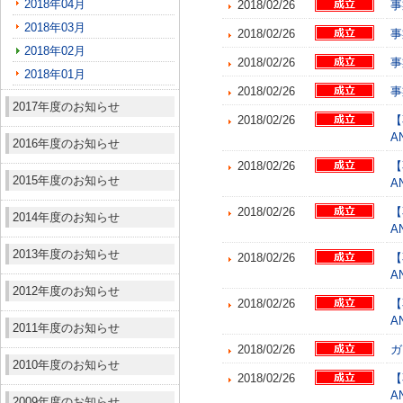
2018年04月
2018/02/26
事
2018年03月
2018/02/26
事
2018年02月
2018/02/26
事
2018年01月
2018/02/26
事
2017年度のお知らせ
2018/02/26
【
A
2016年度のお知らせ
2018/02/26
【
2015年度のお知らせ
A
2018/02/26
【
2014年度のお知らせ
A
2013年度のお知らせ
2018/02/26
【
A
2012年度のお知らせ
2018/02/26
【
A
2011年度のお知らせ
2018/02/26
ガ
2010年度のお知らせ
2018/02/26
【
A
2009年度のお知らせ