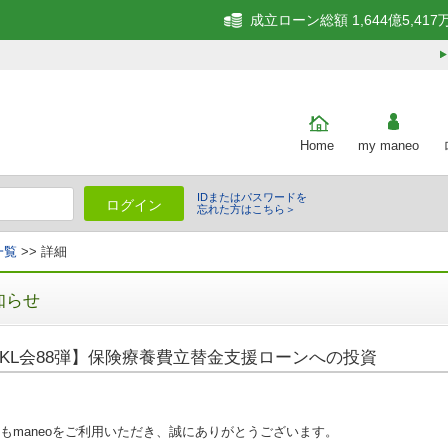
成立ローン総額 1,644億5,417
Home
my maneo
IDまたはパスワードを
ログイン
忘れた方はこちら＞
一覧
>> 詳細
知らせ
KL会88弾】保険療養費立替金支援ローンへの投資
もmaneoをご利用いただき、誠にありがとうございます。