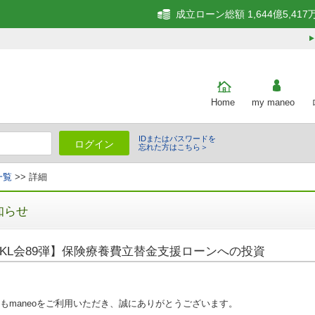
成立ローン総額 1,644億5,417
Home
my maneo
IDまたはパスワードを
ログイン
忘れた方はこちら＞
一覧
>> 詳細
知らせ
KL会89弾】保険療養費立替金支援ローンへの投資
もmaneoをご利用いただき、誠にありがとうございます。