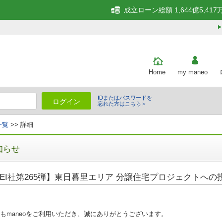
成立ローン総額 1,644億5,417
Home
my maneo
IDまたはパスワードを
ログイン
忘れた方はこちら＞
一覧
>> 詳細
知らせ
EI社第265弾】東日暮里エリア 分譲住宅プロジェクトへの
もmaneoをご利用いただき、誠にありがとうございます。