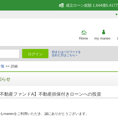
成立ローン総額 1,644億5,417
Home
my maneo
IDまたはパスワードを
ログイン
忘れた方はこちら＞
一覧
>> 詳細
知らせ
不動産ファンドA】不動産担保付きローンへの投資
もmaneoをご利用いただき、誠にありがとうございます。