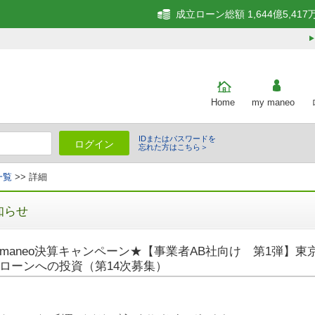
成立ローン総額 1,644億5,417
Home
my maneo
IDまたはパスワードを
ログイン
忘れた方はこちら＞
一覧
>> 詳細
知らせ
maneo決算キャンペーン★【事業者AB社向け 第1弾】東
ローンへの投資（第14次募集）