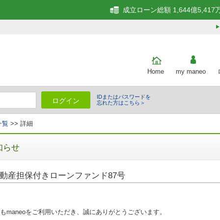
成立ローン総額 1,644億5,417
Home
my maneo
IDまたはパスワードを
ログイン
忘れた方はこちら＞
一覧
>> 詳細
知らせ
動産担保付きローンファンド87号
もmaneoをご利用いただき、誠にありがとうございます。