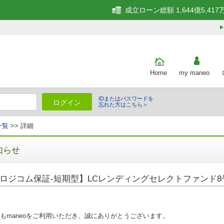
成立ローン総額 1,644億5,417
Home
my maneo
IDまたはパスワードを
ログイン
忘れた方はこちら＞
一覧
>> 詳細
知らせ
ロジコム保証-短期型】LCレンディングセレクトファンド
もmaneoをご利用いただき、誠にありがとうございます。