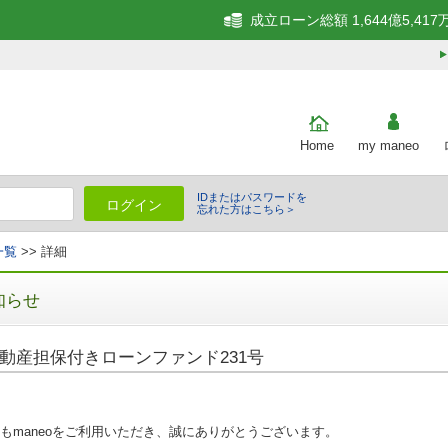
成立ローン総額 1,644億5,417
Home
my maneo
IDまたはパスワードを
ログイン
忘れた方はこちら＞
一覧
>> 詳細
知らせ
動産担保付きローンファンド231号
もmaneoをご利用いただき、誠にありがとうございます。