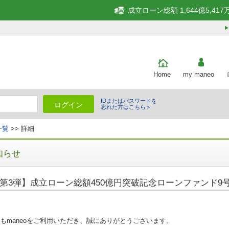
成立ローン総額 1,644億5,417
Home
my maneo
IDまたはパスワードを
ログイン
忘れた方はこちら＞
一覧
>> 詳細
知らせ
第3弾】成立ローン総額450億円突破記念ローンファンド9
もmaneoをご利用いただき、誠にありがとうございます。