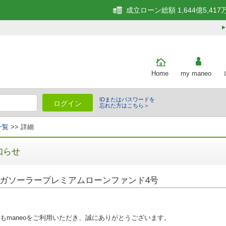
成立ローン総額 1,644億5,417
Home
my maneo
IDまたはパスワードを
ログイン
忘れた方はこちら＞
一覧
>> 詳細
知らせ
ガソーラープレミアムローンファンド4号
もmaneoをご利用いただき、誠にありがとうございます。