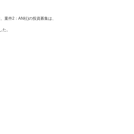
、案件2：AN社)
の投資募集は、
した。