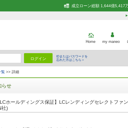
成立ローン総額 1,644億5,417
Home
my maneo
IDまたはパスワードを
ログイン
忘れた方はこちら＞
一覧
>> 詳細
知らせ
LCホールディングス保証】LCレンディングセレクトファンド
N社)