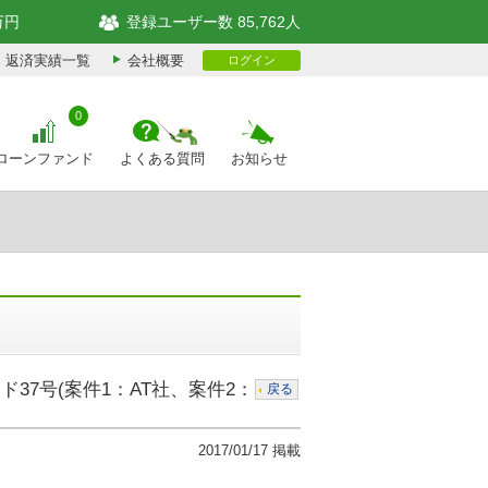
万円
登録ユーザー数 85,762人
返済実績一覧
会社概要
ログイン
0
ローンファンド
よくある質問
お知らせ
37号(案件1：AT社、案件2：
戻る
2017/01/17 掲載