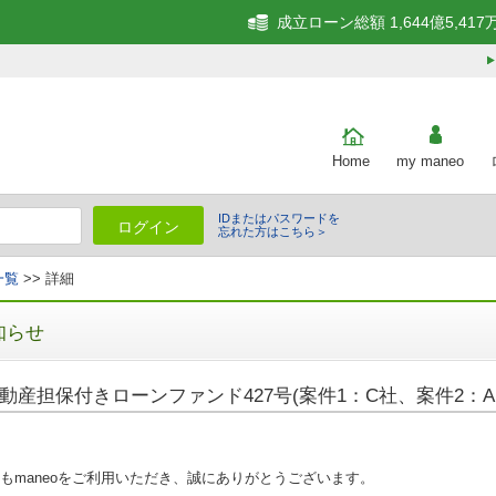
成立ローン総額 1,644億5,417
Home
my maneo
IDまたはパスワードを
ログイン
忘れた方はこちら＞
一覧
>> 詳細
知らせ
動産担保付きローンファンド427号(案件1：C社、案件2：A
もmaneoをご利用いただき、誠にありがとうございます。