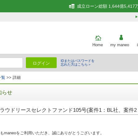
成立ローン総額 1,644億5,417
Home
my maneo
IDまたはパスワードを
ログイン
忘れた方はこちら＞
一覧
>> 詳細
知らせ
ラウドリースセレクトファンド105号(案件1：BL社、案件2
もmaneoをご利用いただき、誠にありがとうございます。