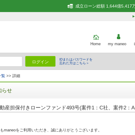
成立ローン総額 1,644億5,417
Home
my maneo
IDまたはパスワードを
ログイン
忘れた方はこちら＞
一覧
>> 詳細
知らせ
動産担保付きローンファンド493号(案件1：C社、案件2：A
もmaneoをご利用いただき、誠にありがとうございます。