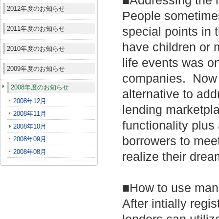
■Addressing the 
2012年度のお知らせ
People sometimes 
2011年度のお知らせ
special points in 
have children or 
2010年度のお知らせ
life events was o
2009年度のお知らせ
companies. Now 
2008年度のお知らせ
alternative to ad
2008年12月
lending marketpla
2008年11月
functionality plus
2008年10月
borrowers to mee
2008年09月
2008年08月
realize their drea
■How to use mane
After intially re