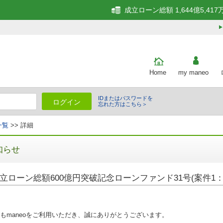
成立ローン総額 1,644億5,417
Home
my maneo
IDまたはパスワードを
ログイン
忘れた方はこちら＞
一覧
>> 詳細
知らせ
立ローン総額600億円突破記念ローンファンド31号(案件1：
もmaneoをご利用いただき、誠にありがとうございます。