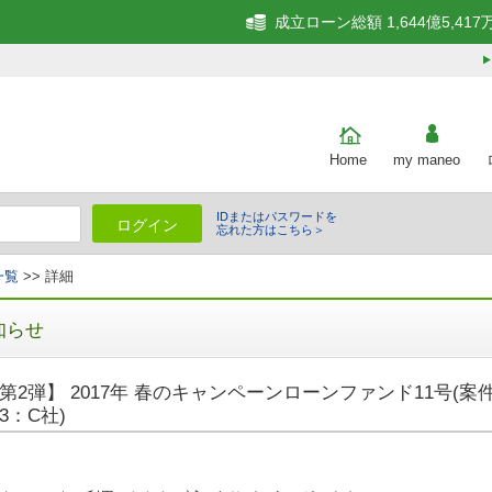
成立ローン総額 1,644億5,417
Home
my maneo
IDまたはパスワードを
ログイン
忘れた方はこちら＞
一覧
>> 詳細
知らせ
第2弾】 2017年 春のキャンペーンローンファンド11号(案
3：C社)