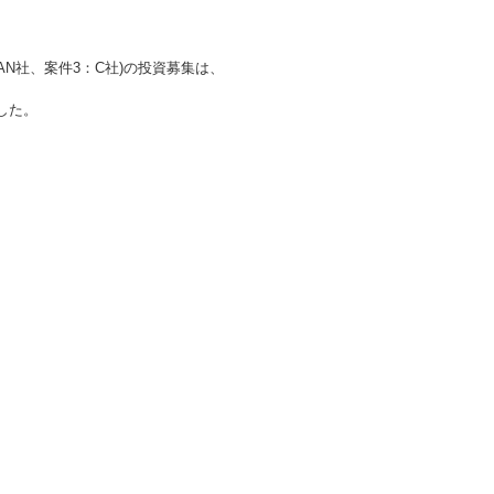
AN社、案件3：C社)
の投資募集は、
した。