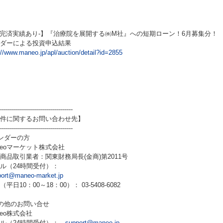
‐完済実績あり‐】『治療院を展開する㈱M社』への短期ローン！6月募集分！
ダーによる投資申込結果
://www.maneo.jp/apl/auction/detail?id=2855
-------------------------------------
件に関するお問い合わせ先】
-------------------------------------
ンダーの方
neoマーケット株式会社
商品取引業者：関東財務局長(金商)第2011号
ル（24時間受付）：
port@maneo-market.jp
平日10：00～18：00）： 03-5408-6082
の他のお問い合せ
neo株式会社
ール（24時間受付）：
support@maneo.jp