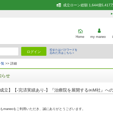
成立ローン総額 1,644億5,417
Home
my maneo
IDまたはパスワードを
ログイン
忘れた方はこちら＞
一覧
>> 詳細
知らせ
成立】【‐完済実績あり‐】『治療院を展開する㈱M社』へ
もmaneoをご利用いただき、誠にありがとうございます。