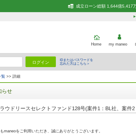
成立ローン総額 1,644億5,417
Home
my maneo
IDまたはパスワードを
ログイン
忘れた方はこちら＞
一覧
>> 詳細
知らせ
ラウドリースセレクトファンド128号(案件1：BL社、案件2
もmaneoをご利用いただき、誠にありがとうございます。