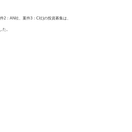
件2：AN社、案件3：C社)
の投資募集は、
した。