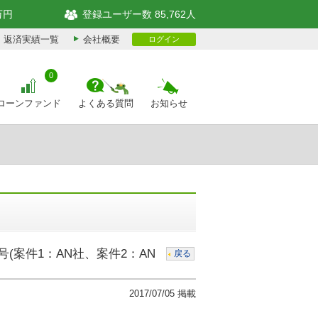
万円
登録ユーザー数 85,762人
返済実績一覧
会社概要
ログイン
0
ローンファンド
よくある質問
お知らせ
(案件1：AN社、案件2：AN
戻る
2017/07/05 掲載