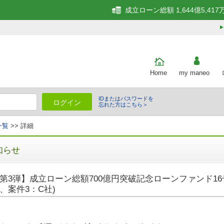
成立ローン総額 1,644億5,417
Home
my maneo
IDまたはパスワードを
ログイン
忘れた方はこちら＞
一覧
>> 詳細
知らせ
第3弾】成立ローン総額700億円突破記念ローンファンド16号
、案件3：C社)