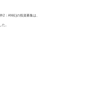
2：AN社)
の投資募集は、
した。