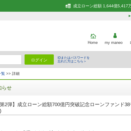
成立ローン総額 1,644億5,417
Home
my maneo
IDまたはパスワードを
ログイン
忘れた方はこちら＞
一覧
>> 詳細
知らせ
第2弾】成立ローン総額700億円突破記念ローンファンド38号
)