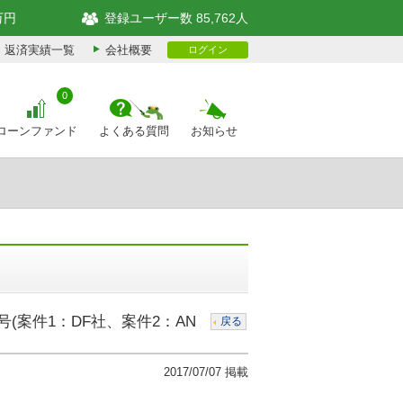
万円
登録ユーザー数 85,762人
返済実績一覧
会社概要
ログイン
0
ローンファンド
よくある質問
お知らせ
(案件1：DF社、案件2：AN
戻る
2017/07/07 掲載