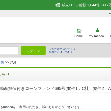
成立ローン総額 1,644億5,417
Home
my maneo
IDまたはパスワードを
ログイン
忘れた方はこちら＞
一覧
>> 詳細
知らせ
動産担保付きローンファンド695号(案件1：C社、案件2：A
もmaneoをご利用いただき、誠にありがとうございます。