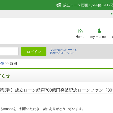
成立ローン総額 1,644億5,417
Home
my maneo
IDまたはパスワードを
ログイン
忘れた方はこちら＞
一覧
>> 詳細
知らせ
第3弾】成立ローン総額700億円突破記念ローンファンド30号
もmaneoをご利用いただき、誠にありがとうございます。